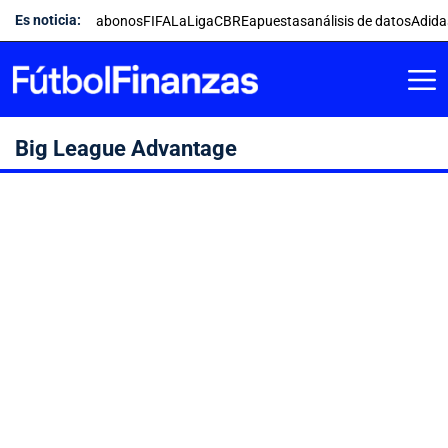
Saltar
Es noticia:
abonos
FIFA
LaLiga
CBRE
apuestas
análisis de datos
Adida
al
contenido
Big League Advantage