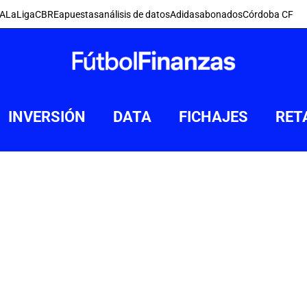
FA
LaLiga
CBRE
apuestas
análisis de datos
Adidas
abonados
Córdoba CF
INVERSIÓN
DATA
FICHAJES
RET