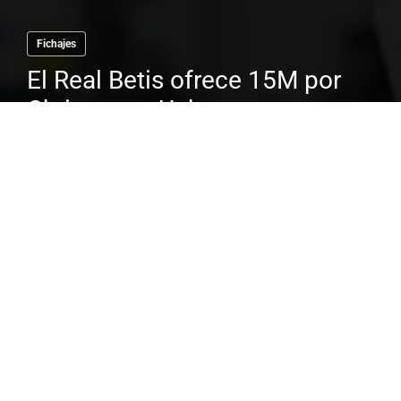
Fichajes
El Real Betis ofrece 15M por
Christantus Uche
El dinero que se mueve en el mundo del
fútbol