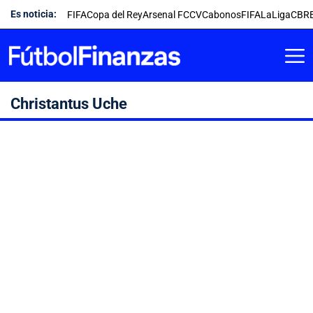
Saltar
Es noticia:
FIFA
Copa del Rey
Arsenal FC
CVC
abonos
FIFA
LaLiga
CBR
al
contenido
Christantus Uche