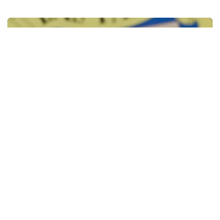
Fichajes
García Pimienta opción prioritaria para el
Elche sin coste de traspaso