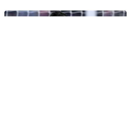
Fichajes
Sevilla y Valencia pujan por Jamie Vardy
con un coste inferior a 2,2M