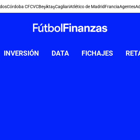
dos
Córdoba CF
CVC
Beşiktaş
Cagliari
Atlético de Madrid
Francia
Agentes
Ad
INVERSIÓN
DATA
FICHAJES
RET