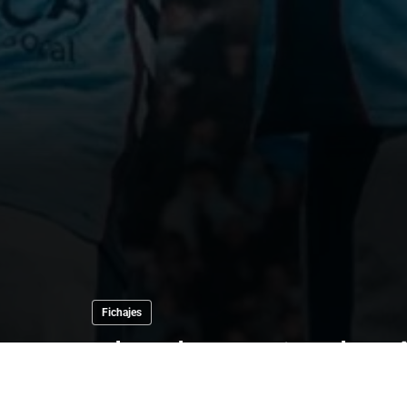
Fichajes
El Celta activa la