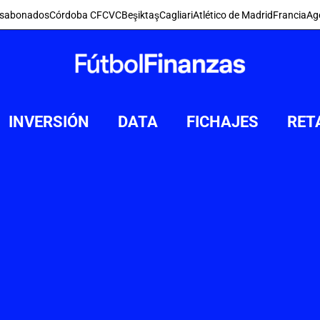
s
abonados
Córdoba CF
CVC
Beşiktaş
Cagliari
Atlético de Madrid
Francia
Ag
INVERSIÓN
DATA
FICHAJES
RET