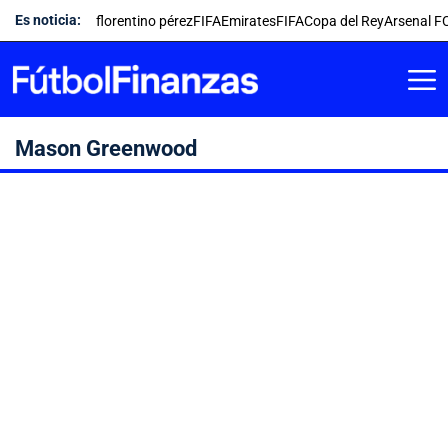
Saltar
Es noticia:
florentino pérez
FIFA
Emirates
FIFA
Copa del Rey
Arsenal F
al
contenido
Mason Greenwood