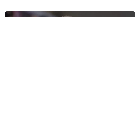
Fichajes
El Marsella tasa a Greenwood en €100M y
el Atlético espera