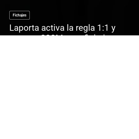
Fichajes
Laporta activa la regla 1:1 y
prepara 230M para fichajes
El dinero que se mueve en el mundo del
fútbol