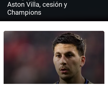
Aston Villa, cesión y
Champions
Fichajes
La Premier puja por Bardghji: tasación de
15M y alivio salarial