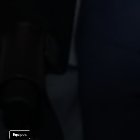
Equipos