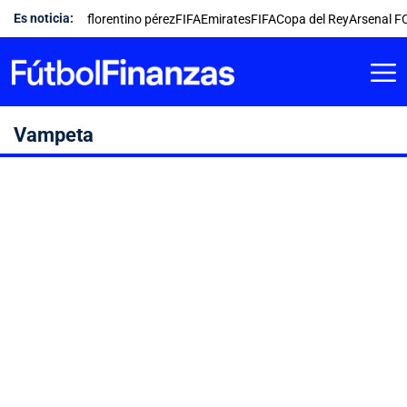
Saltar
Es noticia:
florentino pérez
FIFA
Emirates
FIFA
Copa del Rey
Arsenal F
al
contenido
Vampeta