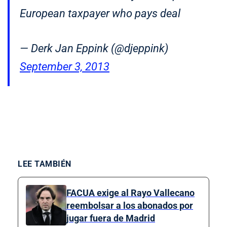
European taxpayer who pays deal
— Derk Jan Eppink (@djeppink)
September 3, 2013
LEE TAMBIÉN
FACUA exige al Rayo Vallecano
reembolsar a los abonados por
jugar fuera de Madrid