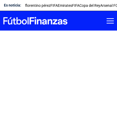
Saltar
Es noticia:
florentino pérez
FIFA
Emirates
FIFA
Copa del Rey
Arsenal F
al
contenido