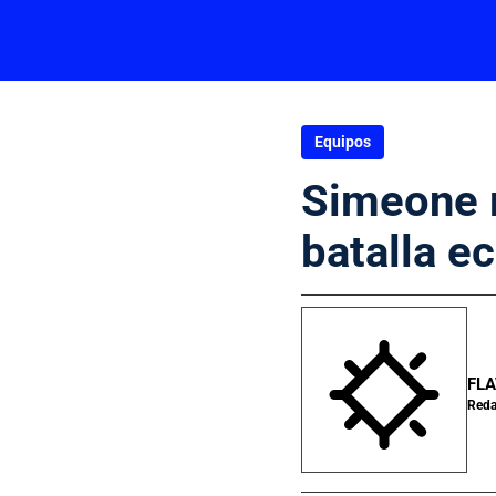
Equipos
Simeone r
batalla e
FLA
Reda