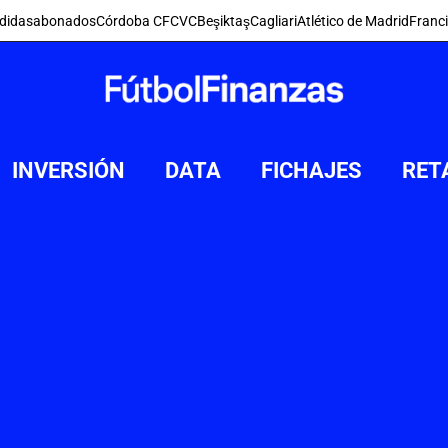
didas
abonados
Córdoba CF
CVC
Beşiktaş
Cagliari
Atlético de Madrid
Franc
INVERSIÓN
DATA
FICHAJES
RET