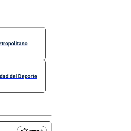
etropolitano
udad del Deporte
Compartir