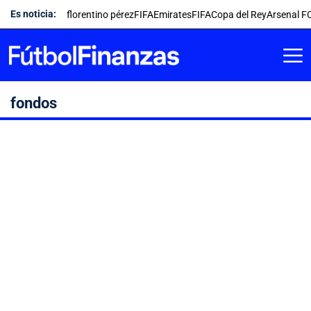
Saltar
Es noticia:
florentino pérez
FIFA
Emirates
FIFA
Copa del Rey
Arsenal F
al
contenido
fondos