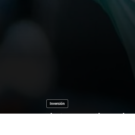
Inversión
Ilaix Moriba pl