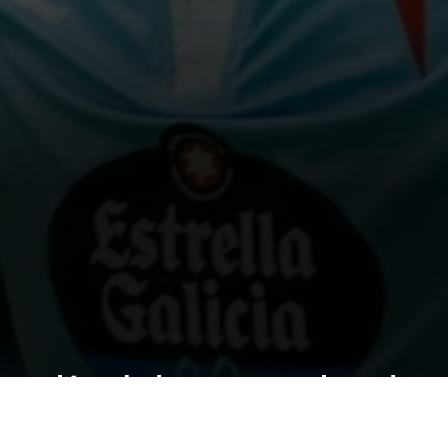
usvalía del 317%: el Celt