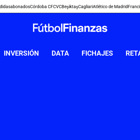
didas
abonados
Córdoba CF
CVC
Beşiktaş
Cagliari
Atlético de Madrid
Franc
INVERSIÓN
DATA
FICHAJES
RET