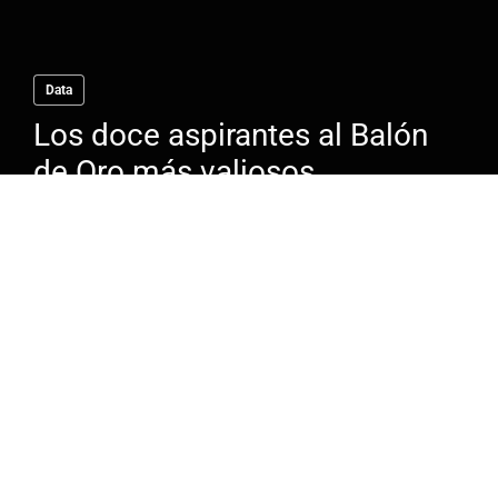
Data
Los doce aspirantes al Balón
de Oro más valiosos
Anterior
1
…
17
18
El dinero que se mueve en el mundo del