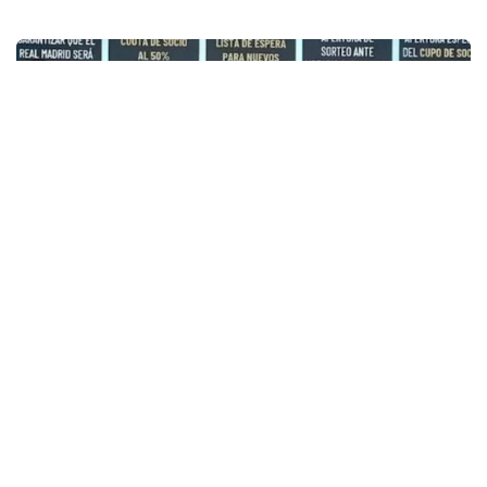
Inversión
Enrique Riquelme presenta su decálogo
electoral para el Real Madrid