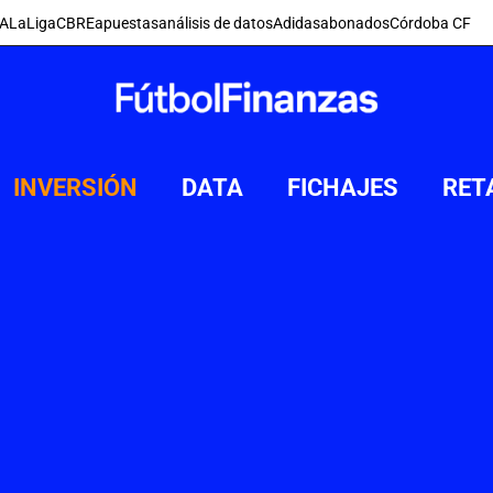
FA
LaLiga
CBRE
apuestas
análisis de datos
Adidas
abonados
Córdoba CF
INVERSIÓN
DATA
FICHAJES
RET