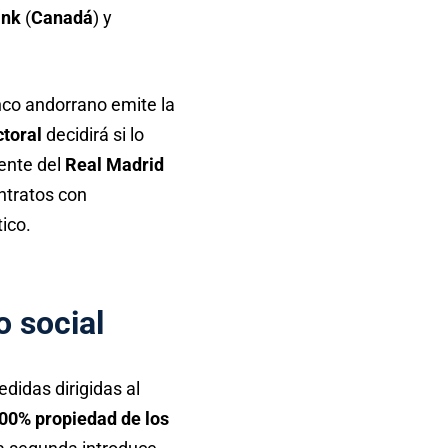
ank
(
Canadá
) y
anco andorrano emite la
ctoral
decidirá si lo
dente del
Real Madrid
ntratos con
ico.
o social
didas dirigidas al
00% propiedad de los