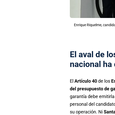
Enrique Riquelme, candida
El aval de l
nacional ha 
El
Artículo 40
de los
E
del presupuesto de g
garantía debe emitirla
personal del candidat
su operación. Ni
Sant