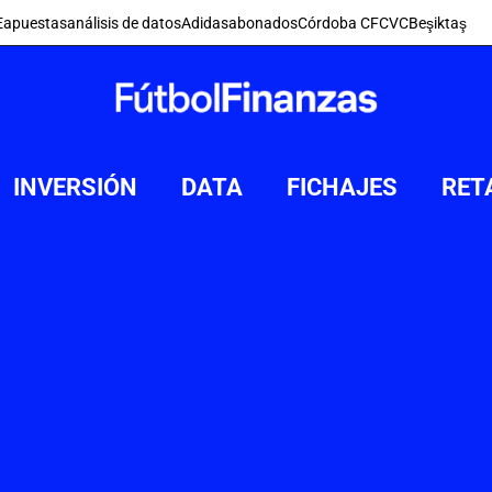
E
apuestas
análisis de datos
Adidas
abonados
Córdoba CF
CVC
Beşiktaş
INVERSIÓN
DATA
FICHAJES
RET