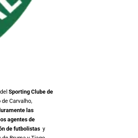
 del
Sporting Clube de
o de Carvalho,
 duramente las
los agentes de
n de futbolistas
y
os de Bruma y Tiago