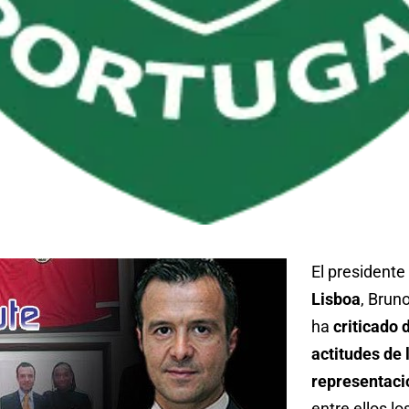
El presidente
Lisboa
, Brun
ha
criticado
actitudes de 
representació
entre ellos l