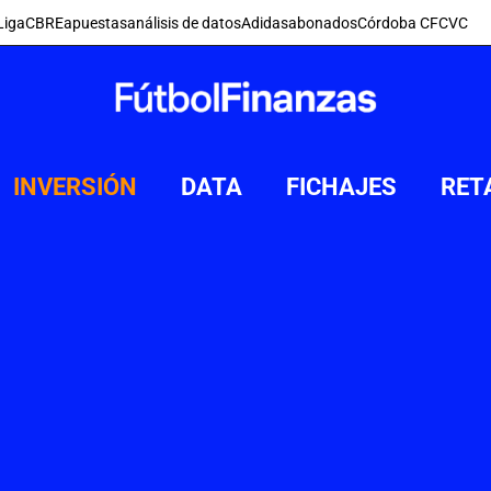
Liga
CBRE
apuestas
análisis de datos
Adidas
abonados
Córdoba CF
CVC
INVERSIÓN
DATA
FICHAJES
RET