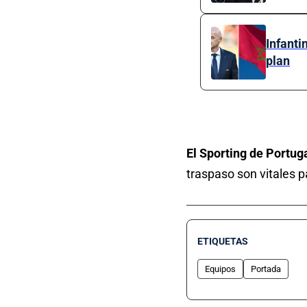
Infanti
plan
El Sporting de Portuga
traspaso son vitales p
ETIQUETAS
Equipos
Portada