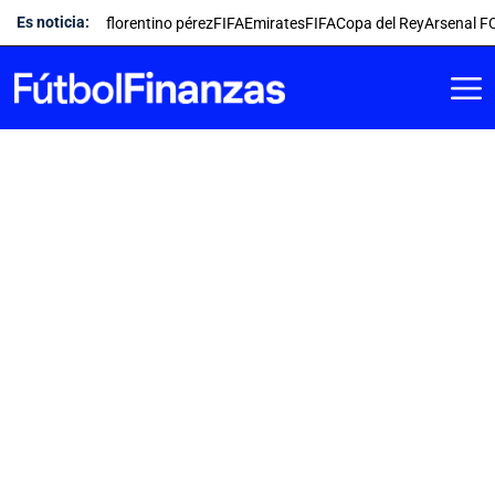
Saltar
Es noticia:
florentino pérez
FIFA
Emirates
FIFA
Copa del Rey
Arsenal F
al
contenido