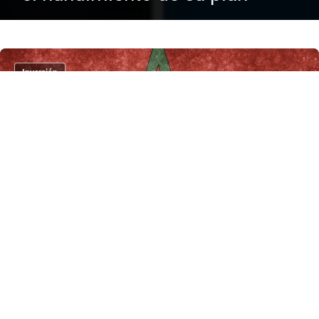
Inversión
Marruecos corteja a Trump con
una autopista y aprieta por la
final del Mundial 2030
Inversión
Marruecos acelera la
construcción del estadio más
grande del mundo para el
Mundial 2030