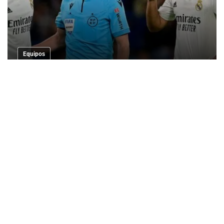
Equipos
La RFEF despide a cinco árbitros después
de la polémica de Vinicius en Mestalla