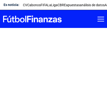
Saltar
Es noticia:
CVC
abonos
FIFA
LaLiga
CBRE
apuestas
análisis de datos
A
al
contenido