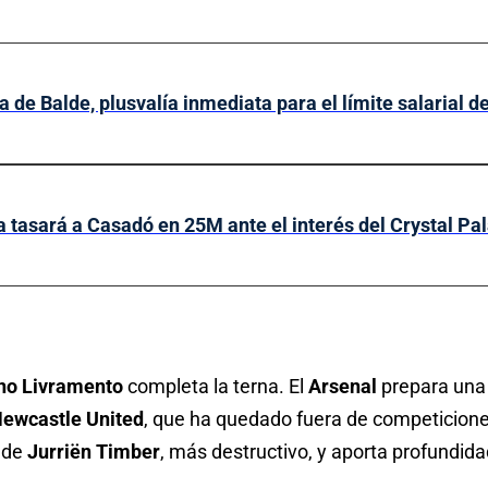
a de Balde, plusvalía inmediata para el límite salarial d
a tasará a Casadó en 25M ante el interés del Crystal Pa
no Livramento
completa la terna. El
Arsenal
prepara una
ewcastle United
, que ha quedado fuera de competicione
 de
Jurriën Timber
, más destructivo, y aporta profundid