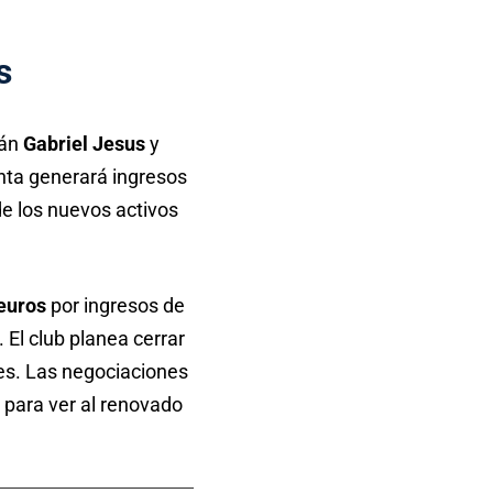
s
rán
Gabriel Jesus
y
nta generará ingresos
 de los nuevos activos
euros
por ingresos de
 El club planea cerrar
les. Las negociaciones
s para ver al renovado