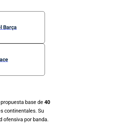
el Barça
lace
 propuesta base de
40
s continentales. Su
ad ofensiva por banda.