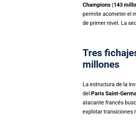
Champions
(
143 mill
permite acometer el 
de primer nivel. La se
Tres fichaj
millones
La estructura de la in
del
Paris Saint-Germ
atacante francés bus
explotar transiciones