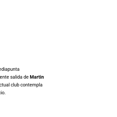
mediapunta
nente salida de
Martin
actual club contempla
io.