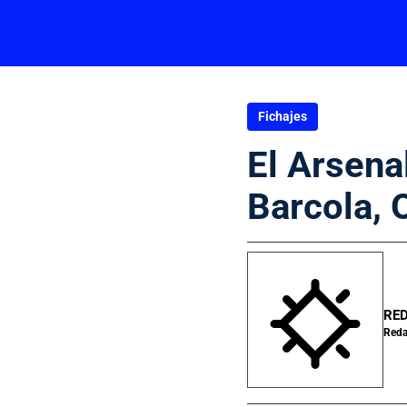
Fichajes
El Arsena
Barcola, 
RE
Reda