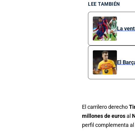
LEE TAMBIÉN
La vent
El Barç
El carrilero derecho
Ti
millones de euros
al
N
perfil complementa al