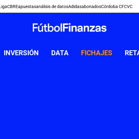
Liga
CBRE
apuestas
análisis de datos
Adidas
abonados
Córdoba CF
CVC
INVERSIÓN
DATA
FICHAJES
RET