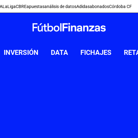
FA
LaLiga
CBRE
apuestas
análisis de datos
Adidas
abonados
Córdoba CF
INVERSIÓN
DATA
FICHAJES
RET