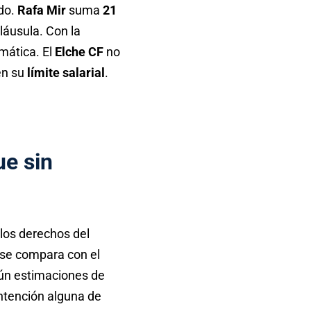
ido.
Rafa Mir
suma
21
cláusula. Con la
mática. El
Elche CF
no
en su
límite salarial
.
ue sin
los derechos del
i se compara con el
n estimaciones de
intención alguna de