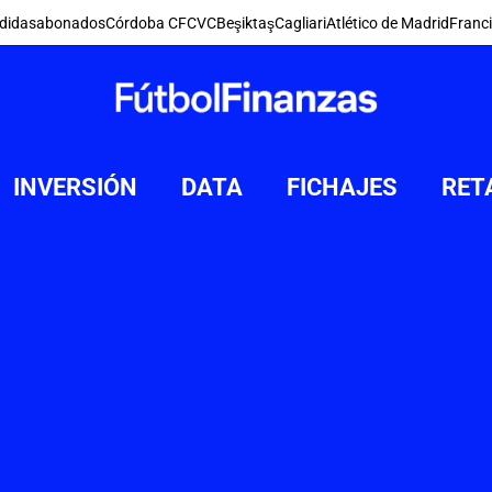
didas
abonados
Córdoba CF
CVC
Beşiktaş
Cagliari
Atlético de Madrid
Franc
INVERSIÓN
DATA
FICHAJES
RET