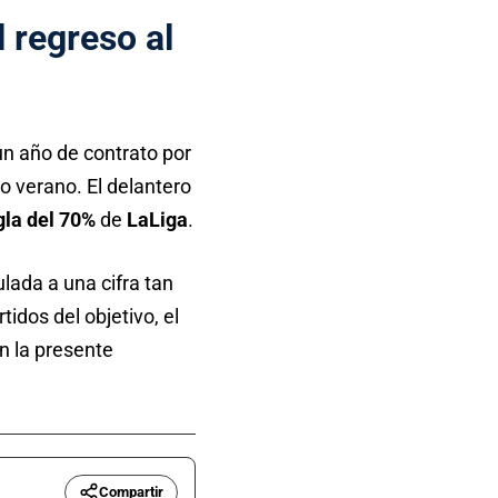
 regreso al
n año de contrato por
do verano. El delantero
gla del 70%
de
LaLiga
.
lada a una cifra tan
idos del objetivo, el
n la presente
Compartir