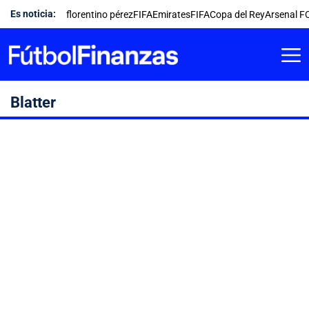
Saltar
Es noticia:
florentino pérez
FIFA
Emirates
FIFA
Copa del Rey
Arsenal F
al
contenido
Blatter