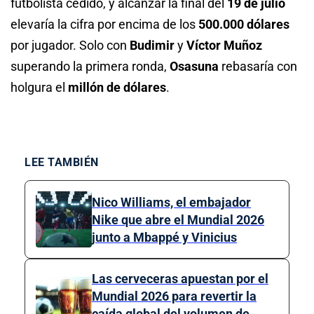
futbolista cedido, y alcanzar la final del
19 de julio
elevaría la cifra por encima de los
500.000 dólares
por jugador. Solo con
Budimir
y
Víctor Muñoz
superando la primera ronda,
Osasuna
rebasaría con
holgura el
millón de dólares
.
LEE TAMBIÉN
Nico Williams, el embajador
Nike que abre el Mundial 2026
junto a Mbappé y Vinicius
Las cerveceras apuestan por el
Mundial 2026 para revertir la
caída global del volumen de