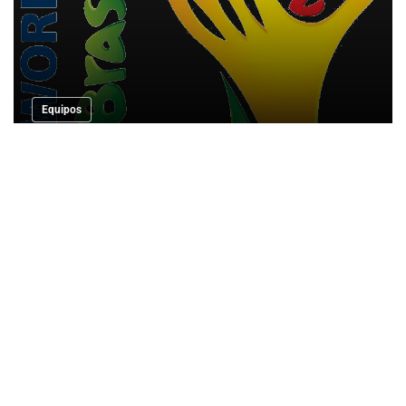
Equipos
El éxito de la venta de entradas on line
para @elMundial